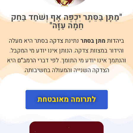
"מַתָּן בַּסֵּתֶר יִכְפֶּה אָף וְשֹׁחַד בַּחֵק
חֵמָה עַזָּה"
ב
יהדות
מתן בסתר
נתינת
צדקה
בסתר היא מעלה
והידור במצוות צדקה. הנותן אינו יודע מי המקבל.
והנתמך אינו יודע מי התומך. לפי דברי
הרמב"ם
היא
הצדקה השנייה והמעולה בחשיבותה.
לתרומה מאובטחת